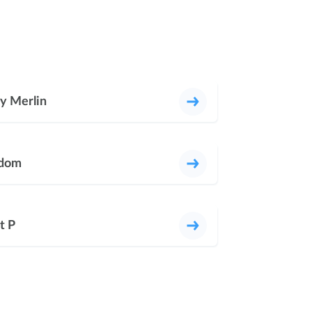
y Merlin
dom
t P