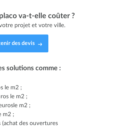
laco va-t-elle coûter ?
otre projet et votre ville.
enir des devis
es solutions comme :
s le m2 ;
ros le m2 ;
 eurosle m2 ;
e m2 ;
 (achat des ouvertures